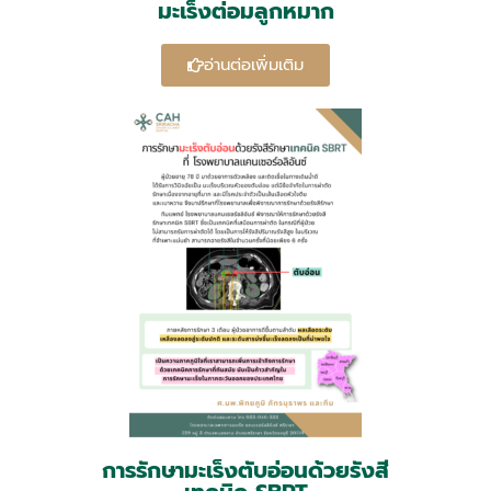
มะเร็งต่อมลูกหมาก
อ่านต่อเพิ่มเติม
การรักษามะเร็งตับอ่อนด้วยรังสี