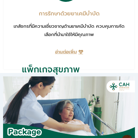
การรักษาด้วยยาเคมีบำบัด
เภสัชกรที่มีความเชี่ยวชาญด้านยาเคมีบำบัด ควบคุมการคัด
เลือกที่นำมาใช้ให้มีคุณภาพ
อ่านต่อเพิ่ม
แพ็กเกจสุขภาพ