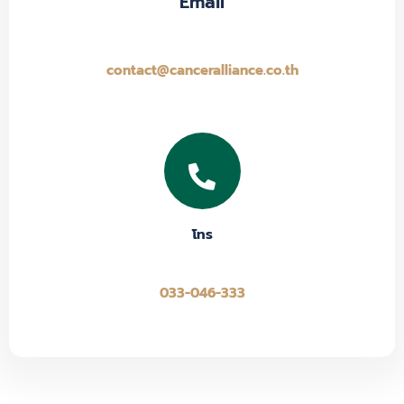
Email
contact@canceralliance.co.th
โทร
033-046-333