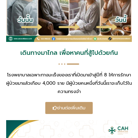
เดินทางมาไกล เพื่อหาคนที่สู้ไปด้วยกัน
โรงพยาบาลเฉพาะทางมะเร็งของเราที่เปิดมาเข้าสู่ปีที่ 8 ให้การรักษา
ผู้ป่วยมาแล้วเกือบ 4,000 ราย มีผู้ป่วยคนหนึ่งที่วันนี้เราจะเก็บไว้ใน
ความทรงจำ
อ่านต่อเพิ่มเติม