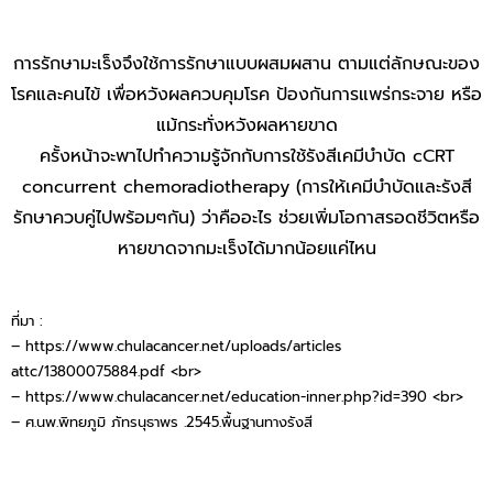
การรักษามะเร็งจึงใช้การรักษาแบบผสมผสาน ตามแต่ลักษณะของ
โรคและคนไข้ เพื่อหวังผลควบคุมโรค ป้องกันการแพร่กระจาย หรือ
แม้กระทั่งหวังผลหายขาด
ครั้งหน้าจะพาไปทำความรู้จักกับการใช้รังสีเคมีบำบัด cCRT
concurrent chemoradiotherapy (การให้เคมีบำบัดและรังสี
รักษาควบคู่ไปพร้อมๆกัน) ว่าคืออะไร ช่วยเพิ่มโอกาสรอดชีวิตหรือ
หายขาดจากมะเร็งได้มากน้อยแค่ไหน
ที่มา :
– https://www.chulacancer.net/uploads/articles
attc/13800075884.pdf <br>
– https://www.chulacancer.net/education-inner.php?id=390 <br>
– ศ.นพ.พิทยภูมิ ภัทรนุธาพร .2545.พื้นฐานทางรังสี