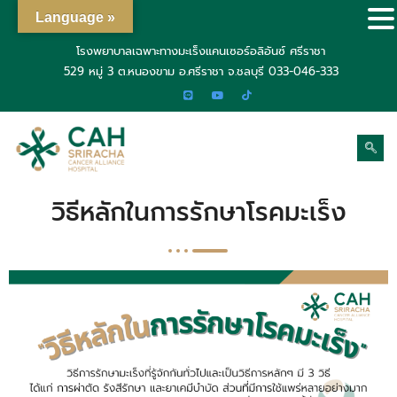
Language »
โรงพยาบาลเฉพาะทางมะเร็งแคนเซอร์อลิอันซ์ ศรีราชา
529 หมู่ 3 ต.หนองขาม อ.ศรีราชา จ.ชลบุรี
033-046-333
วิธีหลักในการรักษาโรคมะเร็ง