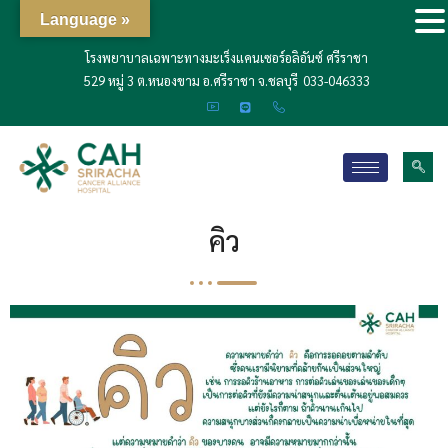
Language »
โรงพยาบาลเฉพาะทางมะเร็งแคนเซอร์อลิอันซ์ ศรีราชา
529 หมู่ 3 ต.หนองขาม อ.ศรีราชา จ.ชลบุรี
033-046333
คิว