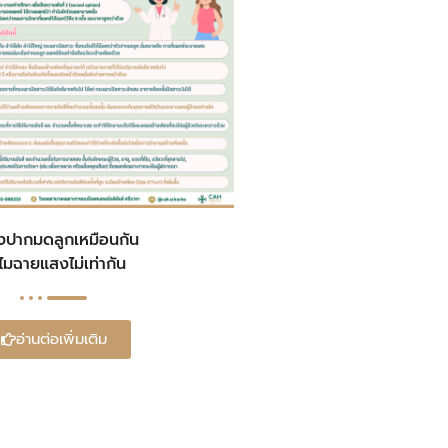
็งปากมดลูกเหมือนกัน
ไมฉายแสงไม่เท่ากัน
อ่านต่อเพิ่มเติม