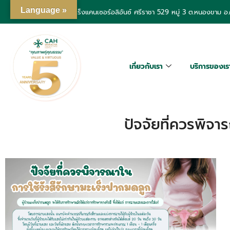
Language »
โรงพยาบาลเฉพาะทางมะเร็งแคนเซอร์อลิอันซ์ ศรีราชา
529 หมู่ 3 ต.หนองขาม อ.ศ
เกี่ยวกับเรา
บริการของเร
ปัจจัยที่ควรพิจา