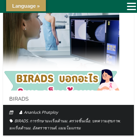
Language »
BIRADS
Ananluck Phatploy
BIRADS
,
การรักษามะเร็งเต้านม
,
ตรวจชิ้นเนื้อ
,
บทความสุขภาพ
,
มะเร็งเต้านม
,
อัลตราซาวนด์
,
แมมโมแกรม