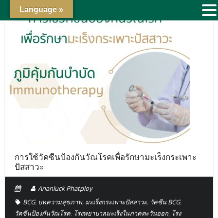
Language »
การใช้วัคซีนป้องกันวัณโรคเพื่อรักษามะเร็งกระเพาะ
ปัสสาวะ
Ananluck Phatploy
BCG
,
บทความสุขภาพ
,
มะเร็งกระเพาะปัสสาวะ
,
วัคซีน BCG
,
วัคซีนป้องกันวัณโรค
,
โรงพยาบาลมะเร็งในภาคตะวันออก
,
โรง