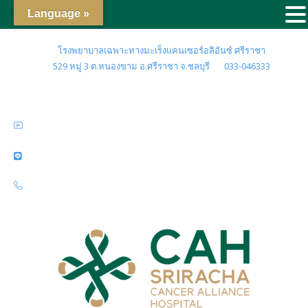
Language »
โรงพยาบาลเฉพาะทางมะเร็งแคนเซอร์อลิอันซ์ ศรีราชา
529 หมู่ 3 ต.หนองขาม อ.ศรีราชา จ.ชลบุรี
033-046333