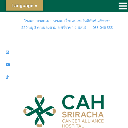
Language »
โรงพยาบาลเฉพาะทางมะเร็งแคนเซอร์อลิอันซ์ ศรีราชา
529 หมู่ 3 ต.หนองขาม อ.ศรีราชา จ.ชลบุรี
033-046-333