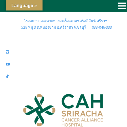
Language »
โรงพยาบาลเฉพาะทางมะเร็งแคนเซอร์อลิอันซ์ ศรีราชา
529 หมู่ 3 ต.หนองขาม อ.ศรีราชา จ.ชลบุรี
033-046-333