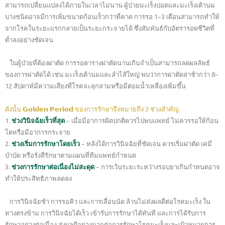
สามารถเปลี่ยนแปลงได้ภายในเวลาไม่นาน ผู้ป่วยมะเร็งปอดและมะเร็งเต้านม
บางชนิดอาจมีการเพิ่มขนาดก้อนเร็วกว่าที่คาด การรอ 1–3 เดือนสามารถทำให้
จากโรคในระยะแรกกลายเป็นระยะกระจายได้ ซึ่งสัมพันธ์กับอัตรารอดชีวิตที่
ต่ำลงอย่างชัดเจน
ในผู้ป่วยที่ต้องผ่าตัด การรอตารางผ่าตัดนานเกินจำเป็นสามารถลดผลลัพธ์
ของการผ่าตัดได้ เช่น มะเร็งเต้านมและลำไส้ใหญ่ พบว่าการผ่าตัดล่าช้ากว่า 8–
12 สัปดาห์มีความเสี่ยงที่โรคจะลุกลามหรือมีต่อมน้ำเหลืองเพิ่มขึ้น
ดังนั้น 𝗚𝗼𝗹𝗱𝗲𝗻 𝗣𝗲𝗿𝗶𝗼𝗱 ของการรักษาจึงหมายถึง 3 ช่วงสำคัญ
1.
ช่วงวินิจฉัยเร็วที่สุด
– เมื่อมีอาการผิดปกติควรไปพบแพทย์ ไม่ควรรอให้ก้อน
โตหรือมีอาการกระจาย
2.
ช่วงเริ่มการรักษาโดยเร็ว
– หลังได้การวินิจฉัยที่ชัดเจน ควรเริ่มผ่าตัด เคมี
บำบัด หรือรังสีรักษาตามแผนที่ทีมแพทย์กำหนด
3.
ช่วงการรักษาต่อเนื่องไม่สะดุด
– การเว้นระยะระหว่างรอบยาเกินกำหนดอาจ
ทำให้ประสิทธิภาพลดลง
การวินิจฉัยช้า การรอคิว และการเลื่อนนัด ล้วนไม่ส่งผลดีต่อโรคมะเร็ง ใน
ทางตรงข้าม การวินิจฉัยได้เร็ว เข้ารับการรักษาได้ทันที และการได้รับการ
รักษาอย่างต่อเนื่อง ส่งผลดีอย่างมากต่อการรักษาโรคมะเร็งและเป้าหมายการ