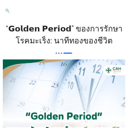
“𝗚𝗼𝗹𝗱𝗲𝗻 𝗣𝗲𝗿𝗶𝗼𝗱” ของการรักษา
โรคมะเร็ง: นาทีทองของชีวิต