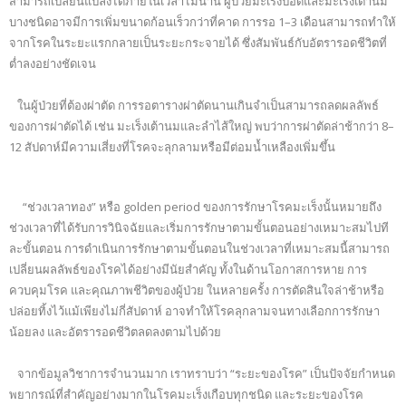
สามารถเปลี่ยนแปลงได้ภายในเวลาไม่นาน ผู้ป่วยมะเร็งปอดและมะเร็งเต้านม
บางชนิดอาจมีการเพิ่มขนาดก้อนเร็วกว่าที่คาด การรอ 1–3 เดือนสามารถทำให้
จากโรคในระยะแรกกลายเป็นระยะกระจายได้ ซึ่งสัมพันธ์กับอัตรารอดชีวิตที่
ต่ำลงอย่างชัดเจน
ในผู้ป่วยที่ต้องผ่าตัด การรอตารางผ่าตัดนานเกินจำเป็นสามารถลดผลลัพธ์
ของการผ่าตัดได้ เช่น มะเร็งเต้านมและลำไส้ใหญ่ พบว่าการผ่าตัดล่าช้ากว่า 8–
12 สัปดาห์มีความเสี่ยงที่โรคจะลุกลามหรือมีต่อมน้ำเหลืองเพิ่มขึ้น
“ช่วงเวลาทอง” หรือ golden period ของการรักษาโรคมะเร็งนั้นหมายถึง
ช่วงเวลาที่ได้รับการวินิจฉัยและเริ่มการรักษาตามขั้นตอนอย่างเหมาะสมไปที
ละขั้นตอน การดำเนินการรักษาตามขั้นตอนในช่วงเวลาที่เหมาะสมนี้สามารถ
เปลี่ยนผลลัพธ์ของโรคได้อย่างมีนัยสำคัญ ทั้งในด้านโอกาสการหาย การ
ควบคุมโรค และคุณภาพชีวิตของผู้ป่วย ในหลายครั้ง การตัดสินใจล่าช้าหรือ
ปล่อยทิ้งไว้แม้เพียงไม่กี่สัปดาห์ อาจทำให้โรคลุกลามจนทางเลือกการรักษา
น้อยลง และอัตรารอดชีวิตลดลงตามไปด้วย
จากข้อมูลวิชาการจำนวนมาก เราทราบว่า “ระยะของโรค” เป็นปัจจัยกำหนด
พยากรณ์ที่สำคัญอย่างมากในโรคมะเร็งเกือบทุกชนิด และระยะของโรค