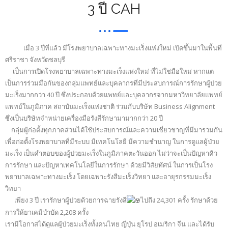
3 ปี CAH
เมื่อ 3 ปีที่แล้ว มีโรงพยาบาลเฉพาะทางมะเร็งแห่งใหม่ เปิดขึ้นมาในพื้นที่
ศรีราชา จังหวัดชลบุรี
เป็นการเปิดโรงพยาบาลเฉพาะทางมะเร็งแห่งใหม่ ที่ไม่ใช่มือใหม่ หากแต่
เป็นการร่วมมือกันของกลุ่มแพทย์และบุคลากรที่มีประสบการณ์การรักษาผู้ป่วย
มะเร็งมากกว่า 40 ปี ซึ่งประกอบด้วยแพทย์และบุคลากรจากมหาวิทยาลัยแพทย์
แพทย์ในภูมิภาค สถาบันมะเร็งแห่งชาติ ร่วมกับบริษัท Business Alignment
ซึ่งเป็นบริษัทจำหน่ายเครื่องมือรังสีรักษามามากกว่า 20 ปี
กลุ่มผู้ก่อตั้งทุกภาคส่วนได้ใช้ประสบการณ์และความเชี่ยวชาญที่มีมารวมกัน
เพื่อก่อตั้งโรงพยาบาลที่มีระบบ มีเทคโนโลยี มีความชำนาญ ในการดูแลผู้ป่วย
มะเร็ง เป็นคำตอบของผู้ป่วยมะเร็งในภูมิภาคตะวันออก ไม่ว่าจะเป็นปัญหาคิว
การรักษา และปัญหาเทคโนโลยีในการรักษา ด้วยมีวิสัยทัศน์ ในการเป็นโรง
พยาบาลเฉพาะทางมะเร็ง โดยเฉพาะรังสีมะเร็งวิทยา และอายุรกรรมมะเร็ง
วิทยา
เพียง 3 ปี เรารักษาผู้ป่วยด้วยการฉายรังสี
ไปถึง 24,301 ครั้ง รักษาด้วย
การให้ยาเคมีบำบัด 2,208 ครั้ง
เรามีโอกาสได้ดูแลผู้ป่วยมะเร็งทั้งคนไทย ญี่ปุ่น ยุโรป อเมริกา จีน และได้รับ