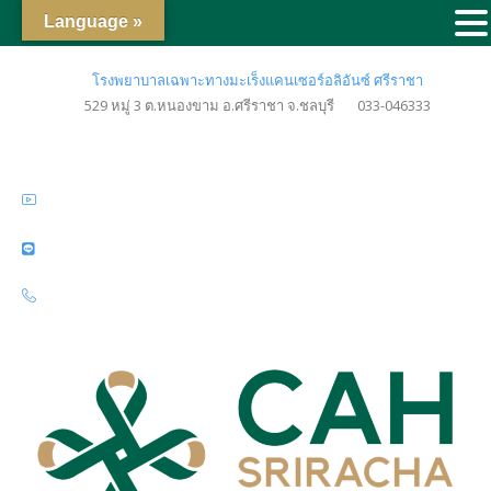
Language »
โรงพยาบาลเฉพาะทางมะเร็งแคนเซอร์อลิอันซ์ ศรีราชา
529 หมู่ 3 ต.หนองขาม อ.ศรีราชา จ.ชลบุรี
033-046333