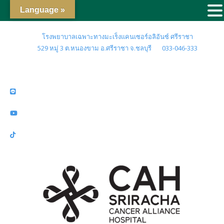
Language »
โรงพยาบาลเฉพาะทางมะเร็งแคนเซอร์อลิอันซ์ ศรีราชา
529 หมู่ 3 ต.หนองขาม อ.ศรีราชา จ.ชลบุรี
033-046-333