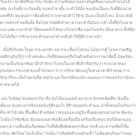
วันแรก เวลาคิดขึ้นมาก็จะใจเต้น ความคิดหลายอย่างก็ผุดขึ้นมาแบบห้ามไม่ได้
เช่น จะเจ็บมั้ย จะร้อนมั้ย จนทนไหวมั้ย จะทำได้มั้ย ของฉันเป็นมะเร็งที่ต้องฉาย
แสงที่หัว หมอบอกว่าต้องมีหน้ากากครอบหัวไว้ด้วย ฉันจะเป็นยังไงนะ ฉันจะยังมี
ความทรงจำเหลือมั้ย คิดไปสารพัดสิ่งร้ายๆ ความกลัวนี่มันน่ากลัว ทั้งที่ยังไม่ฉาย
แสง แต่ความกลัวทำให้หมดพลังได้อย่างไม่น่าเชื่อ นอนไม่หลับ เบื่ออาหาร ทั้งที่ยัง
ไม่ได้เริ่มการรักษาเลย คำบอกเล่าต่างๆยิ่งทำให้รู้สึกว่าน่ากลัว
เมื่อถึงวันนัด ใจอยากจะยกเลิก อยากจะเลื่อนไปก่อน ไม่อยากสู้ ไม่อยากเผชิญ
แต่ลึกๆฉันก็รู้ว่า เจ้าเซลล์มะเร็งที่ยังหลงเหลือในตัวหลังจากการผ่าตัดนี้ มันพร้อม
กลายเป็นก้อนกลับมาอีกถ้ารักษาไม่จบในเวลาที่เค้าเรียกกันว่า ช่วงเวลาทอง
(Golden Period) หมอย้ำนักหนาว่า การรักษาต้องอยู่ในช่วงเวลาที่กำหนด การ
รักษาถึงจะเป็นไปตามที่คาดหวัง และในกรณีของฉัน หมอบอกว่าหมอหวังว่ามันจะ
หายขาดได้
และวันนัดฉายแสงแรกก็มาถึง ฉันได้พบแพทย์ พยาบาล นักเทคนิคที่พาฉันขึ้น
เตียงฉายแสง เอาจริงๆเลยฉันรู้สึกอุ่นใจ รู้สึกปลอดภัย คำแนะนำทั้งหมดไม่เกินกว่า
ที่จะทำได้ เช่น ขึ้นเตียง ซ้ายนิดขวาหน่อยและอยู่นิ่ง ขั้นตอนทุกอย่างง่าย ชัดเจน
ไม่มีอะไรซับซ้อน ฉันนอนเฉยๆฟังเสียงเครื่องมือ เครื่องเริ่มหมุน ฉันก็ยังคงนอน
เฉยๆ ความตื่นเต้นเริ่มลดลง ใจที่เต้นตึงตังค่อยๆกลับมาปกติ และความคิดก็เริ่ม
กลับมาคิดใหม่ ไม่เจ็บนี่นา ไม่มีอะไรสัมผัสตัวเลยด้วยซ้ำ ไม่ต้องทนกับอะไรเลย