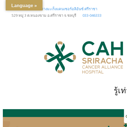
Language »
โรงพยาบาลเฉพาะทางมะเร็งแคนเซอร์อลิอันซ์ ศรีราชา
529 หมู่ 3 ต.หนองขาม อ.ศรีราชา จ.ชลบุรี
033-046333
รู้