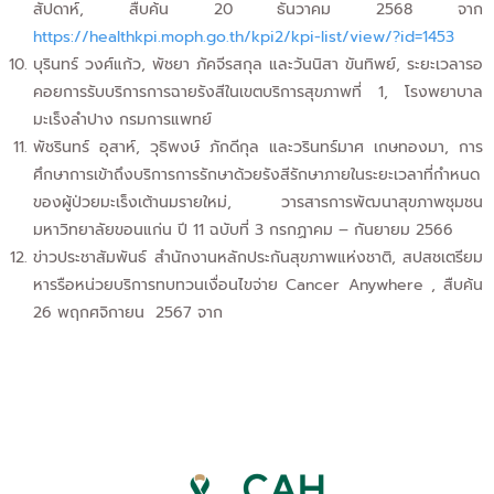
สัปดาห์, สืบค้น 20 ธันวาคม 2568 จาก
https://healthkpi.moph.go.th/kpi2/kpi-list/view/?id=1453
บุรินทร์ วงศ์แก้ว, พัชยา ภัคจีรสกุล และวันนิสา ขันทิพย์, ระยะเวลารอ
คอยการรับบริการการฉายรังสีในเขตบริการสุขภาพที่ 1, โรงพยาบาล
มะเร็งลำปาง กรมการแพทย์
พัชรินทร์ อุสาห์, วุธิพงษ์ ภักดีกุล และวรินทร์มาศ เกษทองมา, การ
ศึกษาการเข้าถึงบริการการรักษาด้วยรังสีรักษาภายในระยะเวลาที่กำหนด
ของผู้ป่วยมะเร็งเต้านมรายใหม่, วารสารการพัฒนาสุขภาพชุมชน
มหาวิทยาลัยขอนแก่น ปี 11 ฉบับที่ 3 กรกฏาคม – กันยายม 2566
ข่าวประชาสัมพันธ์ สำนักงานหลักประกันสุขภาพแห่งชาติ, สปสชเตรียม
หารรือหน่วยบริการทบทวนเงื่อนไขจ่าย Cancer Anywhere , สืบค้น
26 พฤกศจิกายน 2567 จาก