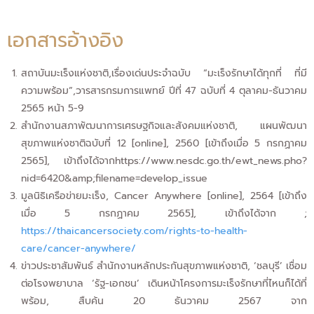
เอกสารอ้างอิง
สถาบันมะเร็งแห่งชาติ,เรื่องเด่นประจำฉบับ “มะเร็งรักษาได้ทุกที่ ที่มี
ความพร้อม”,วารสารกรมการแพทย์ ปีที่ 47 ฉบับที่ 4 ตุลาคม-ธันวาคม
2565 หน้า 5-9
สำนักงานสภาพัฒนาการเศรษฐกิจและสังคมแห่งชาติ, แผนพัฒนา
สุขภาพแห่งชาติฉบับที่ 12 [online], 2560 [เข้าถึงเมื่อ 5 กรกฏาคม
2565], เข้าถึงได้จากhttps://www.nesdc.go.th/ewt_news.pho?
nid=6420&amp;filename=develop_issue
มูลนิธิเครือข่ายมะเร็ง, Cancer Anywhere [online], 2564 [เข้าถึง
เมื่อ 5 กรกฏาคม 2565], เข้าถึงได้จาก ;
https://thaicancersociety.com/rights-to-health-
care/cancer-anywhere/
ข่าวประชาสัมพันธ์ สำนักงานหลักประกันสุขภาพแห่งชาติ, ‘ชลบุรี’ เชื่อม
ต่อโรงพยาบาล ‘รัฐ-เอกชน’ เดินหน้าโครงการมะเร็งรักษาที่ไหนก็ได้ที่
พร้อม, สืบค้น 20 ธันวาคม 2567 จาก