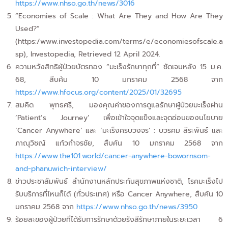
https://www.nhso.go.th/news/3016
“Economies of Scale : What Are They and How Are They
Used?”
(https:/www.investopedia.com/terms/e/economiesofscale.a
sp), Investopedia, Retrieved 12 April 2024.
ความหวังสิทธิผู้ป่วยบัตรทอง “มะเร็งรักษาทุกที่” ชัดเจนหลัง 15 ม.ค.
68, สืบค้น 10 มกราคม 2568 จาก
https://www.hfocus.org/content/2025/01/32695
สมคิด พุทธศรี, มองคุณค่าของการดูแลรักษาผู้ป่วยมะเร็งผ่าน
‘Patient’s Journey’ เพื่อเข้าใจจุดแข็งและจุดอ่อนของนโยบาย
‘Cancer Anywhere’ และ ‘มะเร็งครบวงจร’ : บวรศม ลีระพันธ์ และ
ภาณุวิชญ์ แก้วกำจรชัย, สืบค้น 10 มกราคม 2568 จาก
https://www.the101.world/cancer-anywhere-bowornsom-
and-phanuwich-interview/
ข่าวประชาสัมพันธ์ สำนักงานหลักประกันสุขภาพแห่งชาติ, โรคมะเร็งไป
รับบริการที่ไหนก็ได้ (ทั่วประเทศ) หรือ Cancer Anywhere, สืบค้น 10
มกราคม 2568 จาก
https://www.nhso.go.th/news/3950
ร้อยละของผู้ป่วยที่ได้รับการรักษาด้วยรังสีรักษาภายในระยะเวลา 6