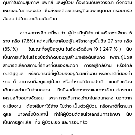
คุ้มค่าในด้านสุขภาพ แพทย์ และผู้ป่วย ก็จะร่วมกันพิจารณา ถึงความ
เหมาะสมในการส่งตัว ซึ่งส่งผลดีต่อเศรษฐกิจเฉพาะบุคคล ครอบครัว
สังคม ไปในเวลาเดียวกันด้วย
จากผลการศึกษานี้พบว่า ผู้ป่วยมีภูมิลําเนาในศรีราชาเพียง 6
ราย หรือ (7.8%) แต่คนที่มาอาศัยอยู่ในศรีราชาสูงขึ้นถึง 27 ราย หรือ
(35.1%) ในขณะที่อยู่ปัจจุบัน ในจังหวัดอื่นๆ 19 ( 24.7 % ) นับ
เป็นการแก้ไขในเรื่องข้อจำกัดของภูมิลําเนาหรือต้นสังกัด เพราะผู้ป่วย
สามารถเลือกสถานที่รักษาที่ตนเองสะดวก การอยู่ใกล้บ้าน หรือใกล้
ญาติผู้ดูแล หรือในกรณีที่ผู้ป่วยยังอยู่ในวัยทํางาน หรือญาติที่ต้องทํา
งาน ก็ สามารถที่จะดูแลผู้ป่วย หรือทํางานได้ตามปกติ แทนที่จะต้อง
เดินทางเข้ามาในส่วนกลาง จึงมีผลทั้งทางตรงและทางอ้อม ต่อระบบ
เศรษฐกิจอย่างชัดเจน เพราะการเดินทางเข้ามาในส่วนกลาง นอกจาก
จะเสียงาน ต้องเสียค่าใช้จ่าย ไม่ว่าจะเป็นตัวผู้ป่วย หรือญาติที่ตามมา
ดูแล บางครั้งปัญหานี้ ทําให้ผู้ป่วยตัดสินใจเลิกรับการรักษา นับ
เป็นการสูญเสีย ทั้ง ผู้ป่วยเอง และครอบครัว