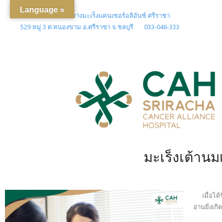
Language »
โรงพยาบาลเฉพาะทางมะเร็งแคนเซอร์อลิอันซ์ ศรีราชา
529 หมู่ 3 ต.หนองขาม อ.ศรีราชา จ.ชลบุรี
033-046-333
มะเร็งเต้านม
เมื่อได้รั
อ่านยิ่งเ