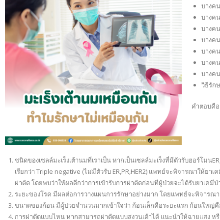
บางคนผ
บางคนใ
บางคน
บางคน
บางคนไ
บางคน
บางคนผ
วิธีรัก
คำตอบคือ
ชนิดของเซลล์มะเร็งเต้านมที่เราเป็น หากเป็นเซลล์มะเร็งที่มีตัวรับฮอร์โมน
เรียกว่า Triple negative (ไม่มีตัวรับ ER,PR,HER2) แพทย์จะพิจารณาให้ยา
ผ่าตัด โดยพบว่าให้ผลดีกว่าการเข้ารับการผ่าตัดก่อนที่ผู้ป่วยจะได้รับยาเคมีบำบัด
ระยะของโรค มีผลต่อการวางแผนการรักษาอย่างมาก โดยแพทย์จะพิจารณาการล
ขนาดของก้อน มีผู้ป่วยจำนวนมากเข้าใจว่า ก้อนเล็กคือระยะแรก ก้อนใหญ่ค
การผ่าตัดแบบไหน หากสามารถผ่าตัดแบบสงวนเต้าได้ แนะนำให้ฉายแสง หรือ 