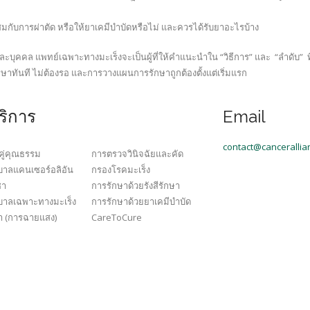
มกับการผ่าตัด หรือให้ยาเคมีบำบัดหรือไม่ และควรได้รับยาอะไรบ้าง
ละบุคคล แพทย์เฉพาะทางมะเร็งจะเป็นผู้ที่ให้คำแนะนำใน “วิธีการ” และ “ลำดับ” ที่
าทันที ไม่ต้องรอ และการวางแผนการรักษาถูกต้องตั้งแต่เริ่มแรก
ริการ
Email
contact@cancerallian
ู่คุณธรรม
การตรวจวินิจฉัยและคัด
าลแคนเซอร์อลิอัน
กรองโรคมะเร็ง
ชา
การรักษาด้วยรังสีรักษา
บาลเฉพาะทางมะเร็ง
การรักษาด้วยยาเคมีบำบัด
ษา (การฉายแสง)
CareToCure