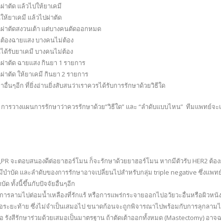
่าตัด แล้วไปให้ยาเคมี
ห้ยาเคมี แล้วไปผ่าตัด
ผ่าตัดสงวนเต้า แต่บางคนตัดออกหมด
ต้องฉายแสง บางคนไม่ต้อง
ด้รับยาเคมี บางคนไม่ต้อง
ผ่าตัด ฉายแสง กินยา 1 รายการ
่าตัด ให้ยาเคมี กินยา 2 รายการ
ษาอื่นๆอีก ที่ยิ่งอ่านยิ่งสับสนว่าเราควรได้รับการรักษาด้วยวิธีใด
 การวางแผนการรักษาว่าควรรักษาด้วย”วิธีใด” และ “ลำดับแบบไหน” ทีมแพทย์จะ
ER,PR จะตอบสนองดีต่อยาฮอร์โมน ก็จะรักษาด้วยยาฮอร์โมน หากมีตัวรับ HER2 ต้องการ
เคมีบำบัด และลำดับของการรักษาอาจเปลี่ยนไปสำหรับกลุ่ม triple negative ซึ่งแพ
 ทั้งนี้ขึ้นกับปัจจัยอื่นๆอีก
ามไปต่อมน้ำเหลืองที่รักแร้ หรือการแพร่กระจายออกไปอวัยวะอื่นหรือผิวหนั
ือระยะท้าย ซึ่งไม่จำเป็นเสมอไป ขนาดก้อนจะถูกพิจารณาไปพร้อมกับการลุกลามไปต
รังสีรักษาร่วมด้วยเสมอเป็นมาตรฐาน ถ้าตัดเต้าออกทั้งหมด (Mastectomy) อาจ