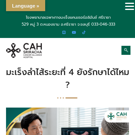
Language »
โรงพยาบาลเฉพาะทางมะเร็งแคนเซอร์อลิอันซ์ ศรีราชา
529 หมู่ 3 ต.หนองขาม อ.ศรีราชา จ.ชลบุรี
033-046-333
มะเร็งลำไส้ระยะที่ 4 ยังรักษาได้ไหม
?