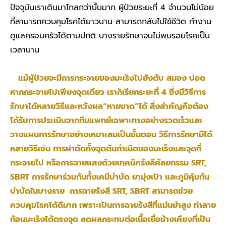
ปัจจุบันเราเดินมาไกลกว่านั้นมาก ผู้ป่วยระยะที่ 4 จำนวนไม่น้อย
ที่สามารถควบคุมโรคได้ยาวนาน สามารถกลับไปใช้ชีวิต ทำงาน
ดูแลครอบครัวได้ตามปกติ บางรายรักษาจนไม่พบรอยโรคเป็น
เวลานาน
แม้ผู้ป่วยจะมีการกระจายของมะเร็งไปยังตับ สมอง ปอด
หากกระจายไปเพียงจุดเดียว เราก็เรียกระยะที่ 4 ซึ่งมีวิธีการ
รักษาได้หลายวิธีและหวังผล”หายขาด”ได้ สิ่งสำคัญคือต้อง
ได้รับการประเมินจากทีมแพทย์เฉพาะทางอย่างรวดเร็วและ
วางแผนการรักษาอย่างเหมาะสมเป็นขั้นตอน วิธีการรักษามีได้
หลายวิธีเช่น การผ่าตัดทั้งจุดต้นกำเนิดของมะเร็งและจุดที่
กระจายไป หรือการฉายแสงด้วยเทคนิครังสีศัลยกรรม SRT,
SBRT การรักษาร่วมกันทั้งเคมีบำบัด ยามุ่งเป้า และภูมิคุ้มกัน
บำบัดในบางราย การฉายรังสี SRT, SBRT สามารถช่วย
ควบคุมโรคได้ดีมาก เพราะเป็นการฉายรังสีที่แม่นยำสูง ทำลาย
ก้อนมะเร็งได้ตรงจุด ลดผลกระทบต่อเนื้อเยื่อข้างเคียงที่เป็น