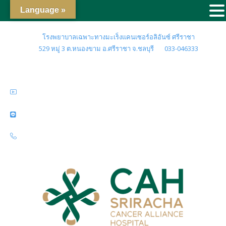
Language »
โรงพยาบาลเฉพาะทางมะเร็งแคนเซอร์อลิอันซ์ ศรีราชา
529 หมู่ 3 ต.หนองขาม อ.ศรีราชา จ.ชลบุรี
033-046333