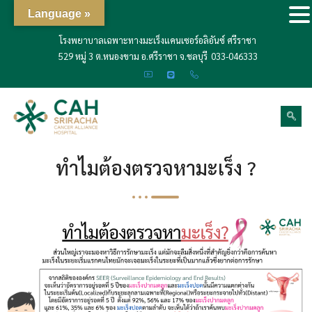
Language »
โรงพยาบาลเฉพาะทางมะเร็งแคนเซอร์อลิอันซ์ ศรีราชา
529 หมู่ 3 ต.หนองขาม อ.ศรีราชา จ.ชลบุรี
033-046333
ทำไมต้องตรวจหามะเร็ง ?