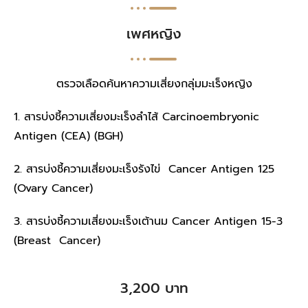
เพศหญิง
ตรวจเลือดค้นหาความเสี่ยงกลุ่มมะเร็งหญิง
1. สารบ่งชี้ความเสี่ยงมะเร็งลำไส้ Carcinoembryonic
Antigen (CEA) (BGH)
2. สารบ่งชี้ความเสี่ยงมะเร็งรังไข่ Cancer Antigen 125
(Ovary Cancer)
3. สารบ่งชี้ความเสี่ยงมะเร็งเต้านม Cancer Antigen 15-3
(Breast Cancer)
3,200 บาท