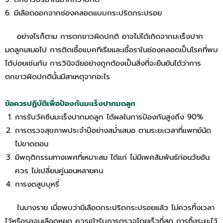
6. มีเลือดออกจากช่องคลอดแบบกระปริดกระปรอย
อย่างไรก็ตาม การตกขาวผิดปกติ อาจไม่ได้เกิดจากมะเร็งปาก
มดลูกเสมอไป การติดเชื้อแบคทีเรียและเชื้อราในช่องคลอดเป็นโรคที่พบ
ได้บ่อยเช่นกัน การวินิจฉัยอย่างถูกต้องเป็นสิ่งที่จะยืนยันได้ว่าการ
ตกขาวผิดปกตินั้นมีสาเหตุจากอะไร
ข้อควรปฏิบัติเพื่อป้องกันมะเร็งปากมดลูก
การรับวัคซีนมะเร็งปากมดลูก ได้ผลในการป้องกันสูงถึง 90%
การตรวจสุขภาพประจำปีอย่างสม่ำเสมอ ตามระยะเวลาที่แพทย์นัด
ไม่ขาดตอน
มีพฤติกรรมทางเพศที่เหมาะสม ได้แก่ ไม่มีเพศสัมพันธ์ก่อนวัยอัน
ควร ไม่เปลี่ยนคู่นอนหลายคน
การงดสูบบุหรี่
ในบางราย เมื่อพบว่ามีเลือดกระปริดกระปรอยแล้ว ไม่ควรทิ้งเวลา
ไว้หรือรอจนเลือดหยุด ควรเข้ารับการตรวจโดยเร็วที่สุด การทิ้งระยะไว้