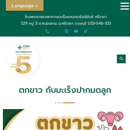
Language »
โรงพยาบาลเฉพาะทางมะเร็งแคนเซอร์อลิอันซ์ ศรีราชา
529 หมู่ 3 ต.หนองขาม อ.ศรีราชา จ.ชลบุรี
033-046-333
ตกขาว กับมะเร็งปากมดลูก