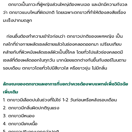
ตกขาวเป็นภาวะที่ผู้หญิงส่วนใหญ่ต้องพบเจอ และมักมีความกังวล
ว่า ตกขาวแบบไหนที่ผิดปกติ โดยเฉพาะตกขาวที่ทำให้ต้องสงสัยเรื่อง
มะเร็งปากมดลูก
ก่อนอื่นต้องทำความเข้าใจก่อนว่า ตกขาวปกติของเพศหญิง เป็น
กลไกที่ร่างกายผลัดเซลล์ตายแล้วในช่องคลอดออกมา เปรียบเทียบ
คล้ายกับที่ผิวหนังผลัดเซลล์ผิวเป็นขี้ไคล โดยทั่วไปแล้วช่องคลอดมี
เซลล์ที่ต้องผลัดออกในทุกวัน มากน้อยแตกต่างกันขึ้นกับฮอร์โมนตาม
รอบเดือน ตกขาวโดยทั่วไปมีสีขาวใส หรือขาวขุ่น ไม่มีกลิ่น
ลักษณะของตกขาวและอาการที่บอกว่าควรต้องพบแพทย์เพื่อวินิจฉัย
เพิ่มเติม
1. ตกขาวมีเลือดปนในช่วงที่ไม่ใช่ 1-2 วันก่อนหรือหลังรอบเดือน
2. ตกขาวมีกลิ่นผิดปกติรุนแรง
3. ตกขาวมีหนอง
4. ตกขาวมีเศษเนื้อ
5. ตกขาวปริมาณมากกว่าปกติ