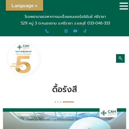
Language »
โรงพยาบาลเฉพาะทางมะเร็งแคนเซอร์อลิอันซ์ ศรีราชา
529 หมู่ 3 ต.หนองขาม อ.ศรีราชา จ.ชลบุรี
033-046-333
ดื้อรังสี