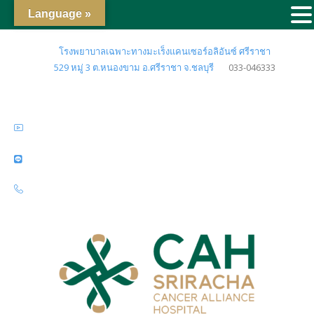
Language »
โรงพยาบาลเฉพาะทางมะเร็งแคนเซอร์อลิอันซ์ ศรีราชา
529 หมู่ 3 ต.หนองขาม อ.ศรีราชา จ.ชลบุรี
033-046333