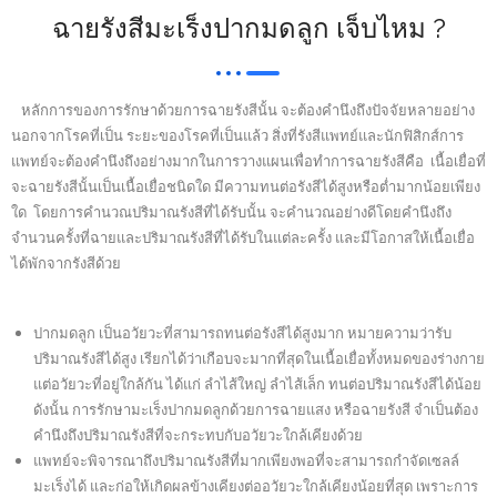
ฉายรังสีมะเร็งปากมดลูก เจ็บไหม ?
หลักการของการรักษาด้วยการฉายรังสีนั้น จะต้องคำนึงถึงปัจจัยหลายอย่าง
นอกจากโรคที่เป็น ระยะของโรคที่เป็นแล้ว สิ่งที่รังสีแพทย์และนักฟิสิกส์การ
แพทย์จะต้องคำนึงถึงอย่างมากในการวางแผนเพื่อทำการฉายรังสีคือ เนื้อเยื่อที่
จะฉายรังสีนั้นเป็นเนื้อเยื่อชนิดใด มีความทนต่อรังสีได้สูงหรือต่ำมากน้อยเพียง
ใด โดยการคำนวณปริมาณรังสีที่ได้รับนั้น จะคำนวณอย่างดีโดยคำนึงถึง
จำนวนครั้งที่ฉายและปริมาณรังสีที่ได้รับในแต่ละครั้ง และมีโอกาสให้เนื้อเยื่อ
ได้พักจากรังสีด้วย
ปากมดลูก เป็นอวัยวะที่สามารถทนต่อรังสีได้สูงมาก หมายความว่ารับ
ปริมาณรังสีได้สูง เรียกได้ว่าเกือบจะมากที่สุดในเนื้อเยื่อทั้งหมดของร่างกาย
แต่อวัยวะที่อยู่ใกล้กัน ได้แก่ ลำไส้ใหญ่ ลำไส้เล็ก ทนต่อปริมาณรังสีได้น้อย
ดังนั้น การรักษามะเร็งปากมดลูกด้วยการฉายแสง หรือฉายรังสี จำเป็นต้อง
คำนึงถึงปริมาณรังสีที่จะกระทบกับอวัยวะใกล้เคียงด้วย
แพทย์จะพิจารณาถึงปริมาณรังสีที่มากเพียงพอที่จะสามารถกำจัดเซลล์
มะเร็งได้ และก่อให้เกิดผลข้างเคียงต่ออวัยวะใกล้เคียงน้อยที่สุด เพราะการ