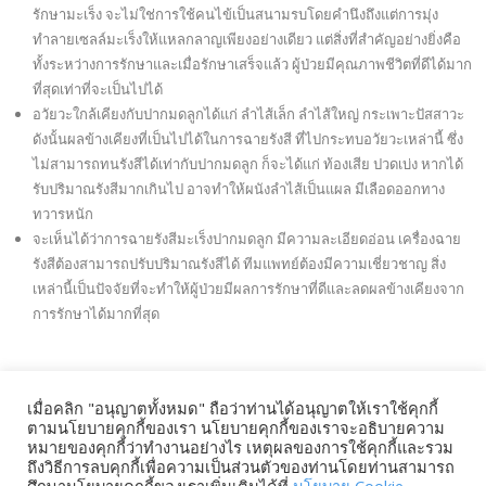
รักษามะเร็ง จะไม่ใช่การใช้คนไข้เป็นสนามรบโดยคำนึงถึงแต่การมุ่ง
ทำลายเซลล์มะเร็งให้แหลกลาญเพียงอย่างเดียว แต่สิ่งที่สำคัญอย่างยิ่งคือ
ทั้งระหว่างการรักษาและเมื่อรักษาเสร็จแล้ว ผู้ป่วยมีคุณภาพชีวิตที่ดีได้มาก
ที่สุดเท่าที่จะเป็นไปได้
อวัยวะใกล้เคียงกับปากมดลูกได้แก่ ลำไส้เล็ก ลำไส้ใหญ่ กระเพาะปัสสาวะ
ดังนั้นผลข้างเคียงที่เป็นไปได้ในการฉายรังสี ที่ไปกระทบอวัยวะเหล่านี้ ซึ่ง
ไม่สามารถทนรังสีได้เท่ากับปากมดลูก ก็จะได้แก่ ท้องเสีย ปวดเบ่ง หากได้
รับปริมาณรังสีมากเกินไป อาจทำให้ผนังลำไส้เป็นแผล มีเลือดออกทาง
ทวารหนัก
จะเห็นได้ว่าการฉายรังสีมะเร็งปากมดลูก มีความละเอียดอ่อน เครื่องฉาย
รังสีต้องสามารถปรับปริมาณรังสีได้ ทีมแพทย์ต้องมีความเชี่ยวชาญ สิ่ง
เหล่านี้เป็นปัจจัยที่จะทำให้ผู้ป่วยมีผลการรักษาที่ดีและลดผลข้างเคียงจาก
การรักษาได้มากที่สุด
Copyright © 2022 Sriracha Canceralliance Hospital.
เมื่อคลิก "อนุญาตทั้งหมด" ถือว่าท่านได้อนุญาตให้เราใช้คุกกี้
ตามนโยบายคุกกี้ของเรา นโยบายคุกกี้ของเราจะอธิบายความ
Post Views:
6,391
หมายของคุกกี้ว่าทำงานอย่างไร เหตุผลของการใช้คุกกี้และรวม
ถึงวิธีการลบคุกกี้เพื่อความเป็นส่วนตัวของท่านโดยท่านสามารถ