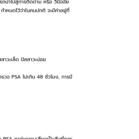
ารถนำไปสู่การติดตาม หรือ วินิจฉัย
ำหนดไว้ว่าในคนปกติ จะมีค่าอยู่ที่
ัสสาวะเล็ด ปัสสาวะบ่อย
รวจ PSA ไม่เกิน 48 ชั่วโมง, การมี