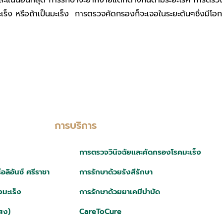
แน่นอนที่สุด การรักษาจะยากง่ายแตกต่างกันตามระยะโรค การตรวจ P
ะเร็ง หรือถ้าเป็นมะเร็ง การตรวจคัดกรองก็จะเจอในระยะต้นๆซึ่งมีโ
การบริการ
การตรวจวินิจฉัยและคัดกรองโรคมะเร็ง
ลิอันซ์ ศรีราชา
การรักษาด้วยรังสีรักษา
มะเร็ง
การรักษาด้วยยาเคมีบำบัด
สง)
CareToCure