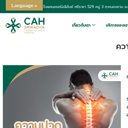
Language »
โรงพยาบาลเฉพาะทางมะเร็งแคนเซอร์อลิอันซ์ ศรีราชา
529 หมู่ 3 ต.หนองขาม อ.ศ
เกี่ยวกับเรา
บริการของเร
คว