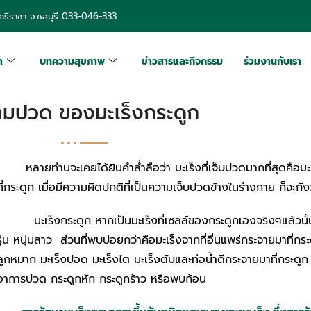
รีราชา จ.ชลบุรี
033-046-333
า
บทความสุขภาพ
ข่าวสารและกิจกรรม
ร่วมงานกับเรา
ามปวด ของมะเร็งกระดูก
หลายท่านจะเคยได้ยินคำล่ำลือว่า มะเร็งที่เจ็บปวดมากที่สุดคือมะเร
ที่กระดูก เมื่อมีความผิดปกติที่เป็นความเจ็บปวดข้างในร่างกาย ก็จะกังว
มะเร็งกระดูก หากเป็นมะเร็งที่เซลล์ของกระดูกเองจริงๆแล้วนั้น
รุ่น หนุ่มสาว ส่วนที่พบบ่อยกว่าคือมะเร็งจากที่อื่นแพร่กระจายมาที่กระ
ลูกหมาก มะเร็งปอด มะเร็งไต มะเร็งตับและท่อน้ำดีกระจายมาที่กระดูก 
อาการปวด กระดูกหัก กระดูกร้าว หรือพบก้อน