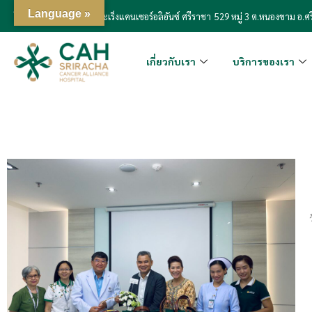
Language »
โรงพยาบาลเฉพาะทางมะเร็งแคนเซอร์อลิอันซ์ ศรีราชา
529 หมู่ 3 ต.หนองขาม อ.ศร
เกี่ยวกับเรา
บริการของเรา