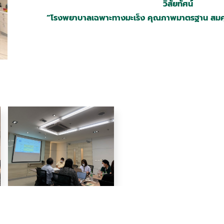
วิสัยทัศน์
“โรงพยาบาลเฉพาะทางมะเร็ง คุณภาพมาตรฐาน สมคุณค