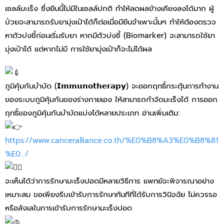
เซลล์มะเร็ง ซึ่งยีนนี้ไม่มีในเซลล์ปกติ ทำให้ลดผลข้างเคียงลงได้มาก ผู้
ป่วยจะสามารถรับยามุ่งเป้าได้ก็ต่อเมื่อมียีนจำเพาะนั้นๆ ทำให้ต้องตรวจ
หาตัวบ่งชี้ก่อนเริ่มรับยา หากมีตัวบ่งชี้ (Biomarker) จะสามารถใช้ยา
มุ่งเป้าได้ แต่หากไม่มี การใช้ยามุ่งเป้าก็จะไม่ได้ผล
ภูมิคุ้มกันบำบัด (𝗜𝗺𝗺𝘂𝗻𝗼𝘁𝗵𝗲𝗿𝗮𝗽𝘆) จะออกฤทธิ์กระตุ้นการทำงาน
ของระบบภูมิคุ้มกันของร่างกายเอง ให้สามารถกำจัดมะเร็งได้ การออก
ฤทธิ์ของภูมิคุ้มกันบำบัดแบ่งได้หลายประเภท อ่านเพิ่มเติม:
https://www.canceralliance.co.th/%E0%B8%A3%E0%B8%81
%E0…/
จะเห็นได้ว่าการรักษามะเร็งปอดมีหลายวิธีการ แพทย์จะพิจารณาอย่าง
เหมาะสม ขอเพียงรีบเข้ารับการรักษาทันทีที่ได้รับการวินิจฉัย ไม่ควรรอ
หรือลังเลในการเข้ารับการรักษามะเร็งปอด