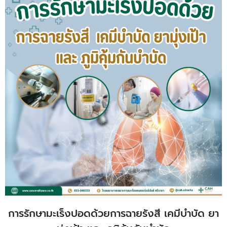
การรักษามะเร็งปอดด้วยการฉายรังสี เคมีบำบัด ยา