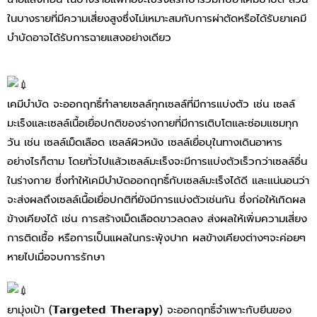
ในบางรายที่มีความเสี่ยงสูงซึ่งไม่เหมาะสมกับการผ่าตัดหรือได้รับยาเคมี
บำบัดอาจได้รับการฉายแสงอย่างเดียว
เคมีบำบัด จะออกฤทธิ์ทำลายเซลล์ทุกเซลล์ที่มีการแบ่งตัว เช่น เซลล์
มะเร็งและเซลล์เนื้อเยื่อปกติของร่างกายที่มีการเติบโตและซ่อมแซมทุก
วัน เช่น เซลล์เม็ดเลือด เซลล์ผิวหนัง เซลล์เยื่อบุในทางเดินอาหาร
อย่างไรก็ตาม โดยทั่วไปแล้วเซลล์มะเร็งจะมีการแบ่งตัวเร็วกว่าเซลล์อื่น
ในร่างกาย ซึ่งทำให้เคมีบำบัดออกฤทธิ์กับเซลล์มะเร็งได้ดี และแน่นอนว่า
จะส่งผลถึงเซลล์เนื้อเยื่อปกติที่ยังมีการแบ่งตัวเช่นกัน ซึ่งก่อให้เกิดผล
ข้างเคียงได้ เช่น การสร้างเม็ดเลือดขาวลดลง ส่งผลให้เพิ่มความเสี่ยง
การติดเชื้อ หรือการเป็นแผลในกระพุ้งปาก ผลข้างเคียงต่างๆจะค่อยๆ
หายไปเมื่อจบการรักษา
ยามุ่งเป้า (𝗧𝗮𝗿𝗴𝗲𝘁𝗲𝗱 𝗧𝗵𝗲𝗿𝗮𝗽𝘆) จะออกฤทธิ์จำเพาะกับยีนของ