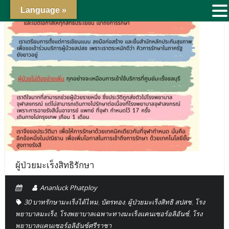
Language »
ผู้ป่วยมะเร็งสิทธิรักษา
Ananluck Phatploy
30 บาทรักษามะเร็งได้ไหม
,
บัตรทอง
,
ผู้ป่วยมะเร็งสิทธิ สปสช
,
โรง
พยาบาลมะเร็ง
,
โรงพยาบาลเฉพาะทางมะเร็งแคนเซอร์อลิอันซ์
,
โรง
พยาบาลแคนเซอร์อลิอันซ์ศรีราชา