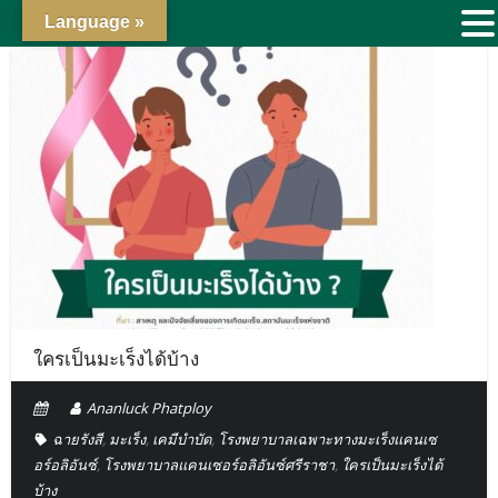
Language »
ใครเป็นมะเร็งได้บ้าง
Ananluck Phatploy
ฉายรังสี
,
มะเร็ง
,
เคมีบำบัด
,
โรงพยาบาลเฉพาะทางมะเร็งแคนเซ
อร์อลิอันซ์
,
โรงพยาบาลแคนเซอร์อลิอันซ์ศรีราชา
,
ใครเป็นมะเร็งได้
บ้าง