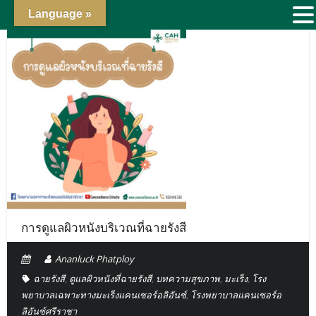
Language »
การดูแลผิวหนังบริเวณที่ฉายรังสี
Ananluck Phatploy
ฉายรังสี
,
ดูแลผิวหนังที่ฉายรังสี
,
บทความสุขภาพ
,
มะเร็ง
,
โรง
พยาบาลเฉพาะทางมะเร็งแคนเซอร์อลิอันซ์
,
โรงพยาบาลแคนเซอร์อ
ลิอันซ์ศรีราชา