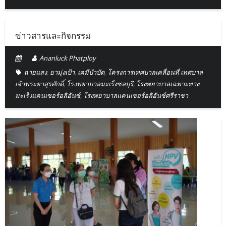
ข่าวสารและกิจกรรม
Ananluck Phatploy
ฉายแสง
,
ยามุ่งเป้า
,
เคมีบำบัด
,
โครงการเทศบาลเคลื่อนที่ เทศบาล
เจ้าพระยาสุรศักดิ์
,
โรงพยาบาลมะเร็งชลบุรี
,
โรงพยาบาลเฉพาะทาง
มะเร็งแคนเซอร์อลิอันซ์
,
โรงพยาบาลแคนเซอร์อลิอันซ์ศรีราชา