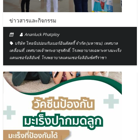
ข่าวสารและกิจกรรม
Ananluck Phatploy
บริษัท ไทยนิปปอนรับเบอร์อินดัสตรี้ จำกัด (มหาชน)
,
เทศบาล
เคลื่อนที่
,
เทศบาลเจ้าพระยาสุรศักดิ์
,
โรงพยาบาลเฉพาะทางมะเร็ง
แคนเซอร์อลิอันซ์
,
โรงพยาบาลแคนเซอร์อลิอันซ์ศรีราชา