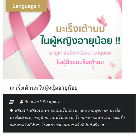
Language »
มะเร็งเต้านมในผู้หญิงอายุน้อย
Ananluck Phatploy
BRCA 1
,
BRCA 2
,
ตรวจแมมโมแกรม
,
บทความสุขภาพ
,
มะเร็ง
,
มะเร็งเต้านม
,
อายุน้อย
,
แมมโมแกรม
,
โรงพยาบาลเฉพาะทางมะเร็ง
แคนเซอร์อลิอันซ์
,
โรงพยาบาลแคนเซอร์อลิอันซ์ศรีราชา