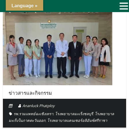
Language »
ข่าวสารและกิจกรรม
Ananluck Phatploy
รพ.รวมแพทย์ฉะเชิงเทรา
,
โรงพยาบาลมะเร็งชลบุรี
,
โรงพยาบาล
มะเร็งในภาคตะวันออก
,
โรงพยาบาลแคนเซอร์อลิอันซ์ศรีราชา