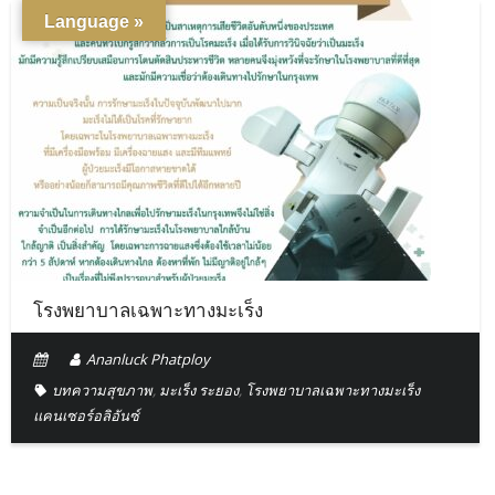
Language »
โรงพยาบาลเฉพาะทางมะเร็ง
Ananluck Phatploy
บทความสุขภาพ
,
มะเร็ง ระยอง
,
โรงพยาบาลเฉพาะทางมะเร็ง
แคนเซอร์อลิอันซ์