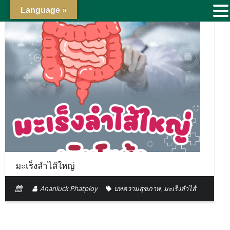
Language »
มะเร็งลำไส้ใหญ่
Ananluck Phatploy
บทความสุขภาพ
,
มะเร็งลำไส้