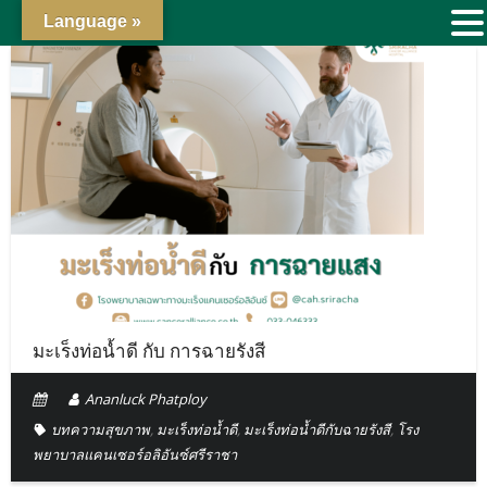
Language »
มะเร็งท่อน้ำดี กับ การฉายรังสี
Ananluck Phatploy
บทความสุขภาพ
,
มะเร็งท่อน้ำดี
,
มะเร็งท่อน้ำดีกับฉายรังสี
,
โรง
พยาบาลแคนเซอร์อลิอันซ์ศรีราชา