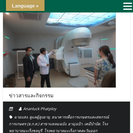
Language »
ข่าวสารและกิจกรรม
Ananluck Phatploy
ฉายแสง
,
ดูแลผู้สูงอายุ
,
ธนาคารเพื่อการเกษตรและสหกรณ์
การเกษตร (ธ.ก.ส.) สาขาแหลมฉบัง
,
ยามุ่งเป้า
,
เคมีบำบัด
,
โรง
พยาบาลมะเร็งชลบุรี
,
โรงพยาบาลมะเร็งภาคตะวันออก