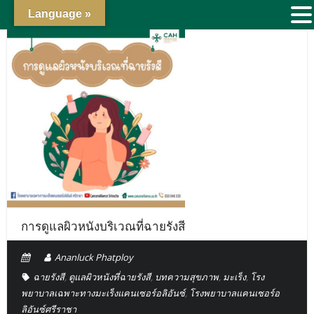
Language »
การดูแลผิวหนังบริเวณที่ฉายรังสี
Ananluck Phatploy
ฉายรังสี
,
ดูแลผิวหนังที่ฉายรังสี
,
บทความสุขภาพ
,
มะเร็ง
,
โรง
พยาบาลเฉพาะทางมะเร็งแคนเซอร์อลิอันซ์
,
โรงพยาบาลแคนเซอร์อ
ลิอันซ์ศรีราชา