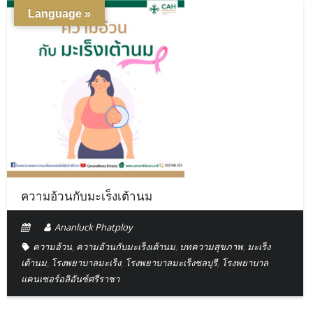
Language »
ความอ้วนกับมะเร็งเต้านม
Ananluck Phatploy
ความอ้วน
,
ความอ้วนกับมะเร็งเต้านม
,
บทความสุขภาพ
,
มะเร็ง
เต้านม
,
โรงพยาบาลมะเร็ง
,
โรงพยาบาลมะเร็งชลบุรี
,
โรงพยาบาล
แคนเซอร์อลิอันซ์ศรีราชา