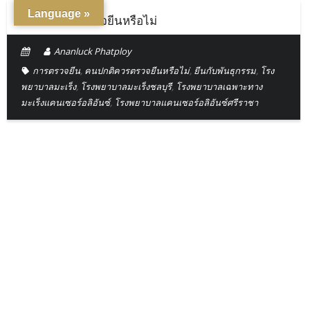
Language »
คนปกติควรตรวจยีนหรือไม่
Ananluck Phatploy
การตรวจยีน
,
คนปกติควรตรวจยีนหรือไม่
,
ยีนกับพันธุกรรม
,
โรง
พยาบาลมะเร็ง
,
โรงพยาบาลมะเร็งชลบุรี
,
โรงพยาบาลเฉพาะทาง
มะเร็งแคนเซอร์อลิอันซ์
,
โรงพยาบาลแคนเซอร์อลิอันซ์ศรีราชา