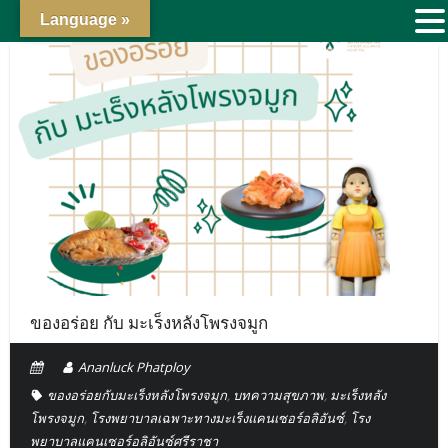
Language »
ของอร่อย กับ มะเร็งหลังโพรงจมูก
Ananluck Phatploy
ของอร่อยกับมะเร็งหลังโพรงจมูก
,
บทความสุขภาพ
,
มะเร็งหลัง
โพรงจมูก
,
โรงพยาบาลเฉพาะทางมะเร็งแคนเซอร์อลิอันซ์
,
โรง
พยาบาลแคนเซอร์อลิอันซ์ศรีราชา