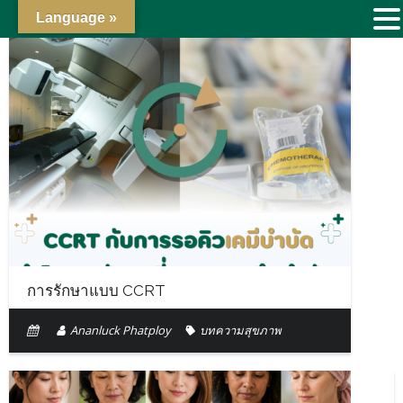
Language »
การรักษาแบบ CCRT
Ananluck Phatploy
บทความสุขภาพ