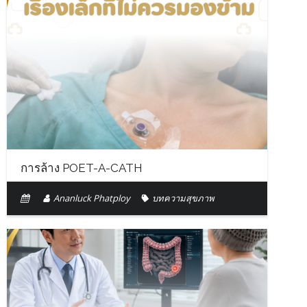
การล้าง POET-A-CATH
Ananluck Phatploy
บทความสุขภาพ